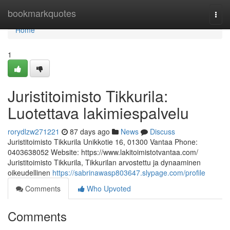
Home
bookmarkquotes
Togg
navi
Home
1
Juristitoimisto Tikkurila:
Luotettava lakimiespalvelu
rorydlzw271221
87 days ago
News
Discuss
Juristitoimisto Tikkurila Unikkotie 16, 01300 Vantaa Phone:
0403638052 Website: https://www.lakitoimistotvantaa.com/
Juristitoimisto Tikkurila, Tikkurilan arvostettu ja dynaaminen
oikeudellinen
https://sabrinawasp803647.slypage.com/profile
Comments
Who Upvoted
Comments