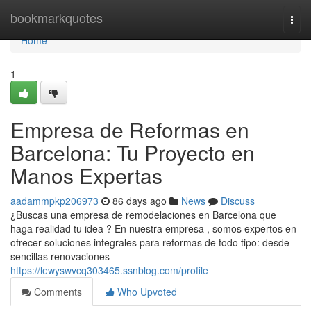
Home
bookmarkquotes
Togg
navi
Home
1
Empresa de Reformas en
Barcelona: Tu Proyecto en
Manos Expertas
aadammpkp206973
86 days ago
News
Discuss
¿Buscas una empresa de remodelaciones en Barcelona que
haga realidad tu idea ? En nuestra empresa , somos expertos en
ofrecer soluciones integrales para reformas de todo tipo: desde
sencillas renovaciones
https://lewyswvcq303465.ssnblog.com/profile
Comments
Who Upvoted