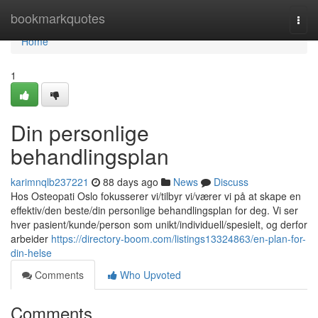
Home
bookmarkquotes
Togg
navi
Home
1
Din personlige
behandlingsplan
karimnqlb237221
88 days ago
News
Discuss
Hos Osteopati Oslo fokusserer vi/tilbyr vi/værer vi på at skape en
effektiv/den beste/din personlige behandlingsplan for deg. Vi ser
hver pasient/kunde/person som unikt/individuell/spesielt, og derfor
arbeider
https://directory-boom.com/listings13324863/en-plan-for-
din-helse
Comments
Who Upvoted
Comments