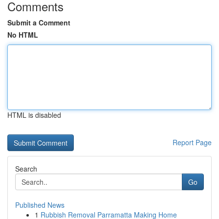
Comments
Submit a Comment
No HTML
HTML is disabled
Report Page
Search
Go
Published News
1
Rubbish Removal Parramatta Making Home