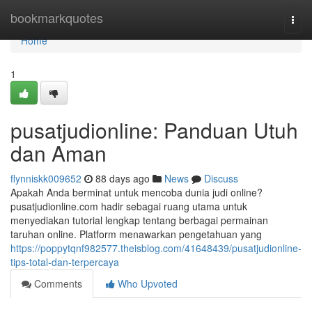
Home
bookmarkquotes
Togg
navi
Home
1
pusatjudionline: Panduan Utuh
dan Aman
flynniskk009652
88 days ago
News
Discuss
Apakah Anda berminat untuk mencoba dunia judi online?
pusatjudionline.com hadir sebagai ruang utama untuk
menyediakan tutorial lengkap tentang berbagai permainan
taruhan online. Platform menawarkan pengetahuan yang
https://poppytqnf982577.theisblog.com/41648439/pusatjudionline-
tips-total-dan-terpercaya
Comments
Who Upvoted