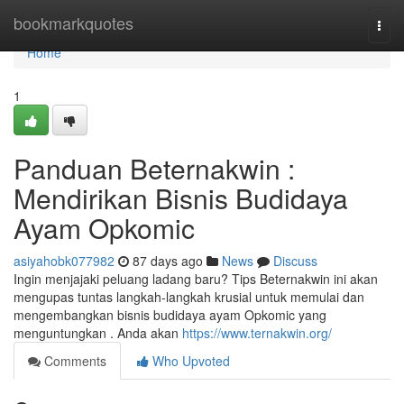
Home
bookmarkquotes
Togg
navi
Home
1
Panduan Beternakwin :
Mendirikan Bisnis Budidaya
Ayam Opkomic
asiyahobk077982
87 days ago
News
Discuss
Ingin menjajaki peluang ladang baru? Tips Beternakwin ini akan
mengupas tuntas langkah-langkah krusial untuk memulai dan
mengembangkan bisnis budidaya ayam Opkomic yang
menguntungkan . Anda akan
https://www.ternakwin.org/
Comments
Who Upvoted