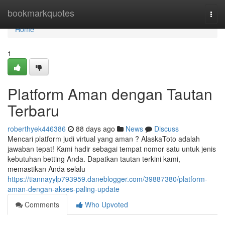
Home
bookmarkquotes
Togg
navi
Home
1
Platform Aman dengan Tautan
Terbaru
roberthyek446386
88 days ago
News
Discuss
Mencari platform judi virtual yang aman ? AlaskaToto adalah
jawaban tepat! Kami hadir sebagai tempat nomor satu untuk jenis
kebutuhan betting Anda. Dapatkan tautan terkini kami,
memastikan Anda selalu
https://tiannayylp793959.daneblogger.com/39887380/platform-
aman-dengan-akses-paling-update
Comments
Who Upvoted