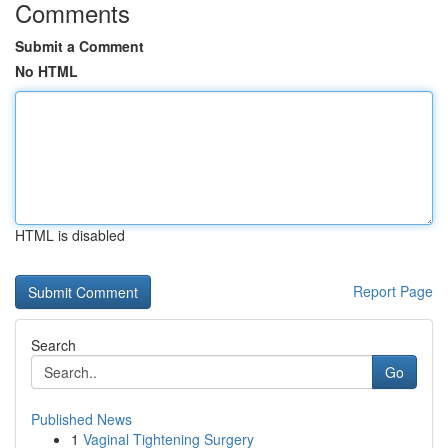
Comments
Submit a Comment
No HTML
HTML is disabled
Report Page
Search
Go
Published News
1
Vaginal Tightening Surgery