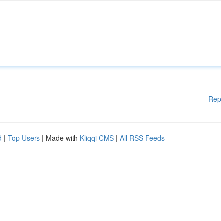
Rep
d
|
Top Users
| Made with
Kliqqi CMS
|
All RSS Feeds