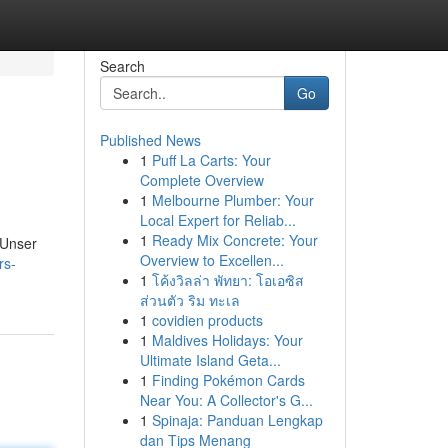
Search
Go
Published News
1
Puff La Carts: Your
Complete Overview
1
Melbourne Plumber: Your
Local Expert for Reliab...
1
Ready Mix Concrete: Your
 Unser
Overview to Excellen...
rs-
1
โค้งวิลล่า พัทยา: โอเอซิส
ส่วนตัว ริม ทะเล
1
covidien products
1
Maldives Holidays: Your
Ultimate Island Geta...
1
Finding Pokémon Cards
Near You: A Collector's G...
1
Spinaja: Panduan Lengkap
dan Tips Menang