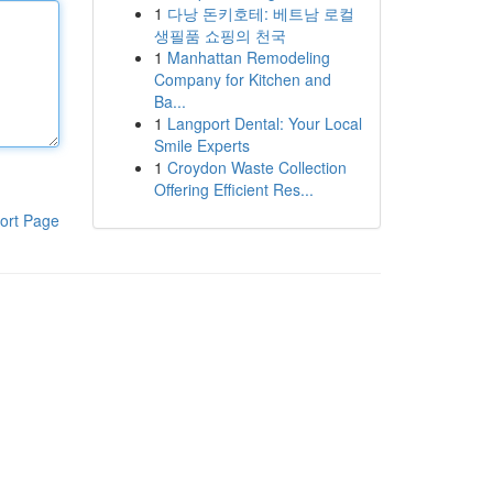
1
다낭 돈키호테: 베트남 로컬
생필품 쇼핑의 천국
1
Manhattan Remodeling
Company for Kitchen and
Ba...
1
Langport Dental: Your Local
Smile Experts
1
Croydon Waste Collection
Offering Efficient Res...
ort Page