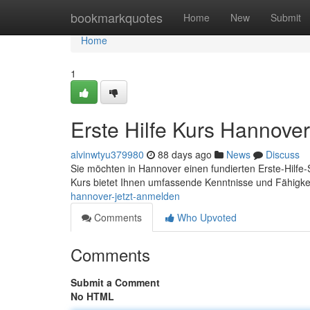
Home
bookmarkquotes
Home
New
Submit
Home
1
Erste Hilfe Kurs Hannover
alvinwtyu379980
88 days ago
News
Discuss
Sie möchten in Hannover einen fundierten Erste-Hilfe
Kurs bietet Ihnen umfassende Kenntnisse und Fähigke
hannover-jetzt-anmelden
Comments
Who Upvoted
Comments
Submit a Comment
No HTML