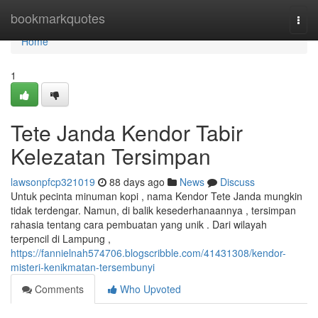
Home
bookmarkquotes
Togg
navi
Home
1
Tete Janda Kendor Tabir
Kelezatan Tersimpan
lawsonpfcp321019
88 days ago
News
Discuss
Untuk pecinta minuman kopi , nama Kendor Tete Janda mungkin
tidak terdengar. Namun, di balik kesederhanaannya , tersimpan
rahasia tentang cara pembuatan yang unik . Dari wilayah
terpencil di Lampung ,
https://fannielnah574706.blogscribble.com/41431308/kendor-
misteri-kenikmatan-tersembunyi
Comments
Who Upvoted