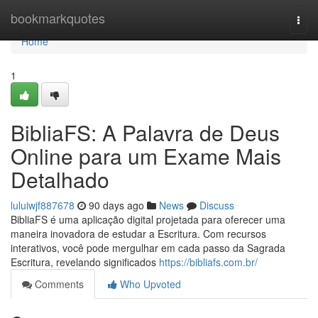
Home
bookmarkquotes
Togg
navi
Home
1
BibliaFS: A Palavra de Deus
Online para um Exame Mais
Detalhado
luluiwjf887678
90 days ago
News
Discuss
BibliaFS é uma aplicação digital projetada para oferecer uma
maneira inovadora de estudar a Escritura. Com recursos
interativos, você pode mergulhar em cada passo da Sagrada
Escritura, revelando significados
https://bibliafs.com.br/
Comments
Who Upvoted