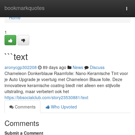
Home
bookmarkquotes
Togg
navi
Home
1
```text
aronycgp302208
89 days ago
News
Discuss
Chameleon Donkerblauw Raamfolie: Nano-Keramische Tint voor
je Auto Upgrade je voertuig met Chameleon Blauw folie. Deze
innovatieve keramische coating biedt niet alleen een stijlvolle
uitstraling, maar verbetert ook het
https://bbsocialclub.com/story23530881/text
Comments
Who Upvoted
Comments
Submit a Comment