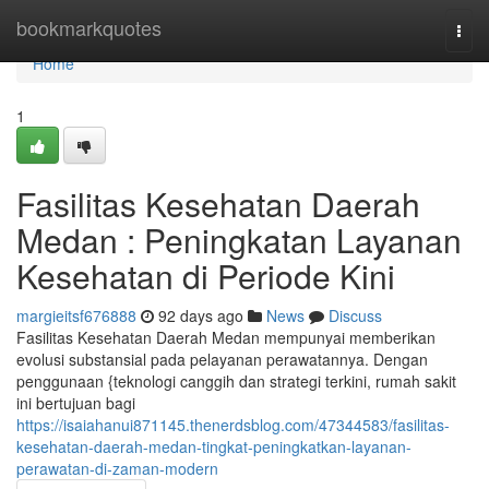
Home
bookmarkquotes
Togg
navi
Home
1
Fasilitas Kesehatan Daerah
Medan : Peningkatan Layanan
Kesehatan di Periode Kini
margieitsf676888
92 days ago
News
Discuss
Fasilitas Kesehatan Daerah Medan mempunyai memberikan
evolusi substansial pada pelayanan perawatannya. Dengan
penggunaan {teknologi canggih dan strategi terkini, rumah sakit
ini bertujuan bagi
https://isaiahanui871145.thenerdsblog.com/47344583/fasilitas-
kesehatan-daerah-medan-tingkat-peningkatkan-layanan-
perawatan-di-zaman-modern