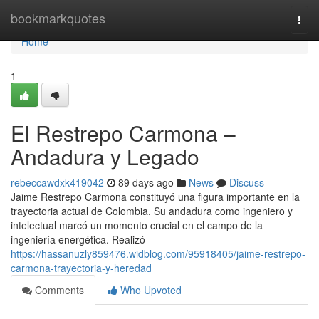
Home
bookmarkquotes
Togg
navi
Home
1
El Restrepo Carmona –
Andadura y Legado
rebeccawdxk419042
89 days ago
News
Discuss
Jaime Restrepo Carmona constituyó una figura importante en la
trayectoria actual de Colombia. Su andadura como ingeniero y
intelectual marcó un momento crucial en el campo de la
ingeniería energética. Realizó
https://hassanuzly859476.widblog.com/95918405/jaime-restrepo-
carmona-trayectoria-y-heredad
Comments
Who Upvoted