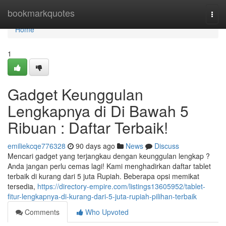
Home
bookmarkquotes
Togg
navi
Home
1
Gadget Keunggulan
Lengkapnya di Di Bawah 5
Ribuan : Daftar Terbaik!
emiliekcqe776328
90 days ago
News
Discuss
Mencari gadget yang terjangkau dengan keunggulan lengkap ?
Anda jangan perlu cemas lagi! Kami menghadirkan daftar tablet
terbaik di kurang dari 5 juta Rupiah. Beberapa opsi memikat
tersedia,
https://directory-empire.com/listings13605952/tablet-
fitur-lengkapnya-di-kurang-dari-5-juta-rupiah-pilihan-terbaik
Comments
Who Upvoted