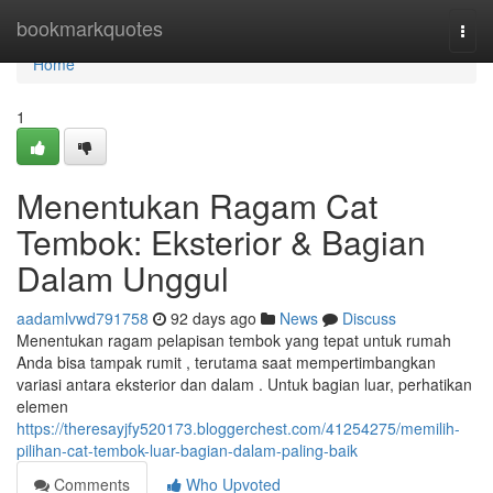
Home
bookmarkquotes
Togg
navi
Home
1
Menentukan Ragam Cat
Tembok: Eksterior & Bagian
Dalam Unggul
aadamlvwd791758
92 days ago
News
Discuss
Menentukan ragam pelapisan tembok yang tepat untuk rumah
Anda bisa tampak rumit , terutama saat mempertimbangkan
variasi antara eksterior dan dalam . Untuk bagian luar, perhatikan
elemen
https://theresayjfy520173.bloggerchest.com/41254275/memilih-
pilihan-cat-tembok-luar-bagian-dalam-paling-baik
Comments
Who Upvoted