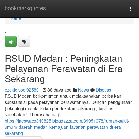
Home
bookmarkquotes
Togg
navi
Home
1
RSUD Medan : Peningkatan
Pelayanan Perawatan di Era
Sekarang
ezekielvoql925801
88 days ago
News
Discuss
RSUD Medan berkomitmen untuk melaksanakan perbaikan
substansial pada pelayanan perawatannya. Dengan penggunaan
{teknologi mutakhir dan pendekatan sekarang , fasilitas
kesehatan ini berusaha bagi
https://ineswacq849825.bloggazza.com/39951678/rumah-sakit-
umum-daerah-medan-kemajuan-layanan-perawatan-di-era-
sekarang