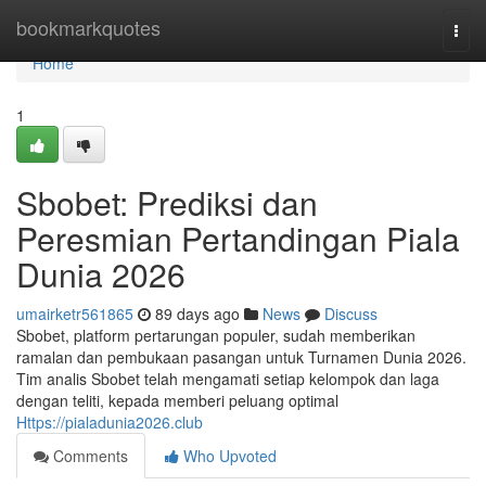
Home
bookmarkquotes
Togg
navi
Home
1
Sbobet: Prediksi dan
Peresmian Pertandingan Piala
Dunia 2026
umairketr561865
89 days ago
News
Discuss
Sbobet, platform pertarungan populer, sudah memberikan
ramalan dan pembukaan pasangan untuk Turnamen Dunia 2026.
Tim analis Sbobet telah mengamati setiap kelompok dan laga
dengan teliti, kepada memberi peluang optimal
Https://pialadunia2026.club
Comments
Who Upvoted