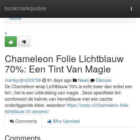
Home
bookmarkquotes
Togg
navi
Home
1
Chameleon Folie Lichtblauw
70%: Een Tint Van Magie
marleycljm023739
91 days ago
News
Discuss
De Chameleon wrap Lichtblauw 70% is echt meer dan enkel een
tint ; het is een uitdrukking van magie . Deze specifieke tint
combineert de kalmte van hemelblauw met een zachte
onderliggende sfeer, waardoor
https://xxoto.nl/chameleon-folie-
lichtblauw-70-ceramic/
Comments
Who Upvoted
Comments