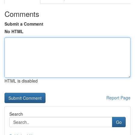
Comments
Submit a Comment
No HTML
HTML is disabled
Report Page
Search
Go