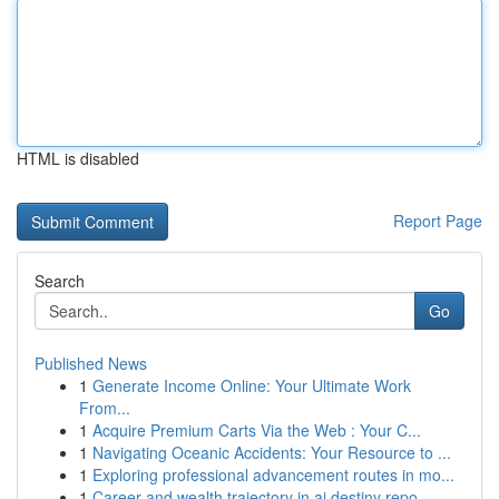
HTML is disabled
Report Page
Search
Go
Published News
1
Generate Income Online: Your Ultimate Work
From...
1
Acquire Premium Carts Via the Web : Your C...
1
Navigating Oceanic Accidents: Your Resource to ...
1
Exploring professional advancement routes in mo...
1
Career and wealth trajectory in ai destiny repo...