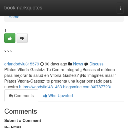
Home
bookmarkquotes
Togg
navi
Home
1
```
orlandodvlu615579
90 days ago
News
Discuss
Pilates Vitoria-Gasteiz: Tu Centro Integral ¿Buscas el método
para mejorar tu salud en Vitoria-Gasteiz? ¡No imagines más! "
Pilates Vitoria-Gasteiz" te presenta una lugar pensado para
nuestra
https://woodyffoi431463.blogsmine.com/40787723/
Comments
Who Upvoted
Comments
Submit a Comment
No HTML