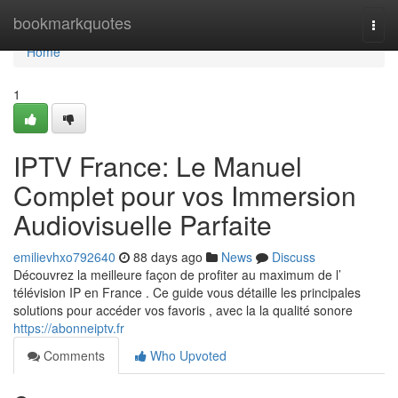
Home
bookmarkquotes
Togg
navi
Home
1
IPTV France: Le Manuel
Complet pour vos Immersion
Audiovisuelle Parfaite
emilievhxo792640
88 days ago
News
Discuss
Découvrez la meilleure façon de profiter au maximum de l’
télévision IP en France . Ce guide vous détaille les principales
solutions pour accéder vos favoris , avec la la qualité sonore
https://abonneiptv.fr
Comments
Who Upvoted