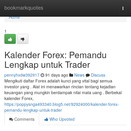
Home
bookmarkquotes
Togg
navi
Home
1
Kalender Forex: Pemandu
Lengkap untuk Trader
pennyhxdw392917
91 days ago
News
Discuss
Mengikuti daftar Forex adalah kunci yang vital bagi semua
investor yang . Alat ini menawarkan rincian tentang kejadian
keuangan yang mungkin berdampak nilai mata uang . Berbekal
kalender Forex,
https://poppysnga493340.blog5.net/92924000/kalender-forex-
pemandu-lengkap-untuk-trader
Comments
Who Upvoted