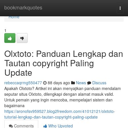
Home
bookmarkquotes
Togg
navi
Home
1
Olxtoto: Panduan Lengkap dan
Tautan copyright Paling
Update
rebeccaqrmg550477
88 days ago
News
Discuss
Apakah Olxtoto? Artikel ini akan menyajikan panduan mendalam
seputar situs Olxtoto, dilengkapi dengan alamat masuk valid.
Untuk pemain yang ingin mencoba, mempelajari sistem dan
bagaimana
https://aronofsv959527.blog2freedom.com/41012121/olxtoto-
tutorial-lengkap-dan-tautan-copyright-paling-update
Comments
Who Upvoted