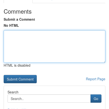
Comments
Submit a Comment
No HTML
HTML is disabled
Report Page
Search
Go