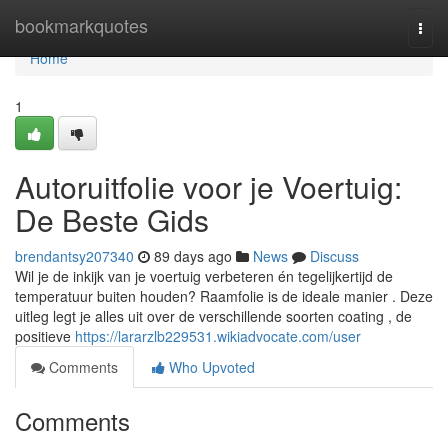
Home
bookmarkquotes
Togg
navi
Home
1
Autoruitfolie voor je Voertuig:
De Beste Gids
brendantsy207340
89 days ago
News
Discuss
Wil je de inkijk van je voertuig verbeteren én tegelijkertijd de
temperatuur buiten houden? Raamfolie is de ideale manier . Deze
uitleg legt je alles uit over de verschillende soorten coating , de
positieve
https://lararzlb229531.wikiadvocate.com/user
Comments
Who Upvoted
Comments