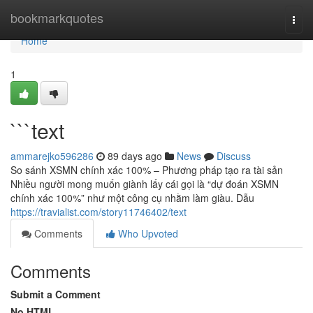
Home
bookmarkquotes
Togg
navi
Home
1
```text
ammarejko596286
89 days ago
News
Discuss
So sánh XSMN chính xác 100% – Phương pháp tạo ra tài sản
Nhiều người mong muốn giành lấy cái gọi là “dự đoán XSMN
chính xác 100%” như một công cụ nhằm làm giàu. Dẫu
https://travialist.com/story11746402/text
Comments
Who Upvoted
Comments
Submit a Comment
No HTML