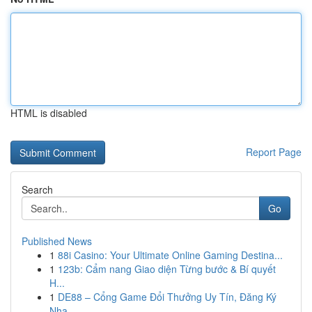
HTML is disabled
Report Page
Search
Go
Published News
1
88i Casino: Your Ultimate Online Gaming Destina...
1
123b: Cẩm nang Giao diện Từng bước & Bí quyết
H...
1
DE88 – Cổng Game Đổi Thưởng Uy Tín, Đăng Ký
Nha...