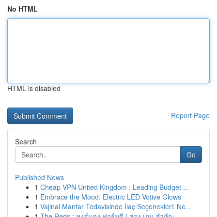
No HTML
HTML is disabled
Report Page
Search
Go
Published News
1
Cheap VPN United Kingdom : Leading Budget ...
1
Embrace the Mood: Electric LED Votive Glows
1
Vajinal Mantar Tedavisinde İlaç Seçenekleri: Ne...
1
The Reds : หงส์แดง ฟอร์มดี ! ส่อง เกม สำคัญ