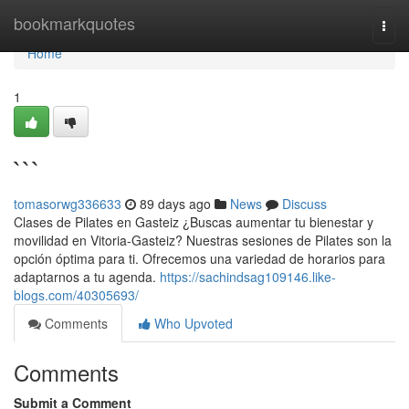
Home
bookmarkquotes
Togg
navi
Home
1
```
tomasorwg336633
89 days ago
News
Discuss
Clases de Pilates en Gasteiz ¿Buscas aumentar tu bienestar y
movilidad en Vitoria-Gasteiz? Nuestras sesiones de Pilates son la
opción óptima para ti. Ofrecemos una variedad de horarios para
adaptarnos a tu agenda.
https://sachindsag109146.like-
blogs.com/40305693/
Comments
Who Upvoted
Comments
Submit a Comment