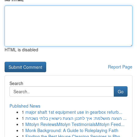
HTML is disabled
Report Page
Search
Go
Published News
1
major shaft 1st equipment use in gearbox refurb...
1
הצעה מושלמת: איך לתכנן הצעת נישואין בלתי נשכחת ...
1
Mitolyn ReviewsMitolyn TestimonialsMitolyn Feed...
1
Monk Background: A Guide to Roleplaying Faith
1
Finding the Best House Cleaning Services in Pho...