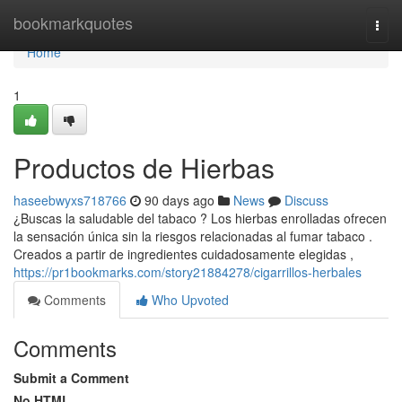
Home
bookmarkquotes
Togg
navi
Home
1
Productos de Hierbas
haseebwyxs718766
90 days ago
News
Discuss
¿Buscas la saludable del tabaco ? Los hierbas enrolladas ofrecen
la sensación única sin la riesgos relacionadas al fumar tabaco .
Creados a partir de ingredientes cuidadosamente elegidas ,
https://pr1bookmarks.com/story21884278/cigarrillos-herbales
Comments
Who Upvoted
Comments
Submit a Comment
No HTML