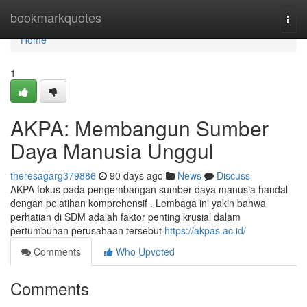
Home
bookmarkquotes
Togg
navi
Home
1
AKPA: Membangun Sumber
Daya Manusia Unggul
theresagarg379886
90 days ago
News
Discuss
AKPA fokus pada pengembangan sumber daya manusia handal
dengan pelatihan komprehensif . Lembaga ini yakin bahwa
perhatian di SDM adalah faktor penting krusial dalam
pertumbuhan perusahaan tersebut
https://akpas.ac.id/
Comments
Who Upvoted
Comments