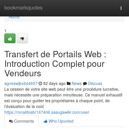
Home
bookmarkquotes
Togg
navi
Home
1
Transfert de Portails Web :
Introduction Complet pour
Vendeurs
agneswjbx644657
92 days ago
News
Discuss
La cession de votre site web peut être une procédure lucrative,
mais nécessite une préparation minutieuse. Ce manuel exhaustif
est conçu pour guider les propriétaires à chaque point, de
l'évaluation de la coût
https://ronaldxabr167406.sasugawiki.com/user
Comments
Who Upvoted