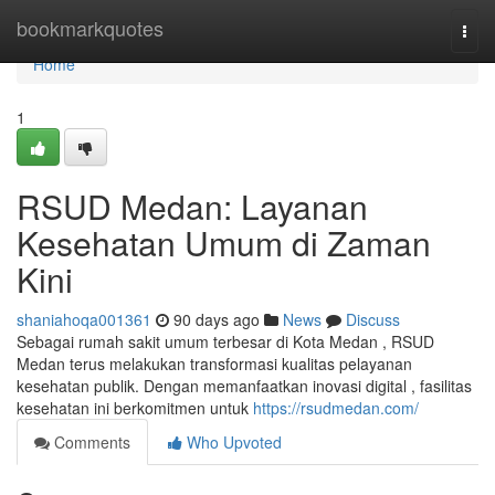
Home
bookmarkquotes
Togg
navi
Home
1
RSUD Medan: Layanan
Kesehatan Umum di Zaman
Kini
shaniahoqa001361
90 days ago
News
Discuss
Sebagai rumah sakit umum terbesar di Kota Medan , RSUD
Medan terus melakukan transformasi kualitas pelayanan
kesehatan publik. Dengan memanfaatkan inovasi digital , fasilitas
kesehatan ini berkomitmen untuk
https://rsudmedan.com/
Comments
Who Upvoted