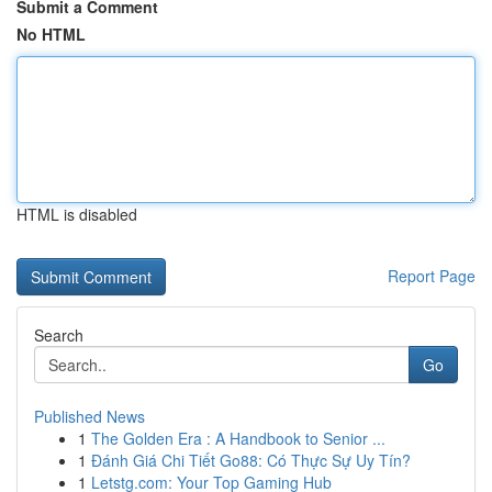
Submit a Comment
No HTML
HTML is disabled
Report Page
Search
Go
Published News
1
The Golden Era : A Handbook to Senior ...
1
Đánh Giá Chi Tiết Go88: Có Thực Sự Uy Tín?
1
Letstg.com: Your Top Gaming Hub