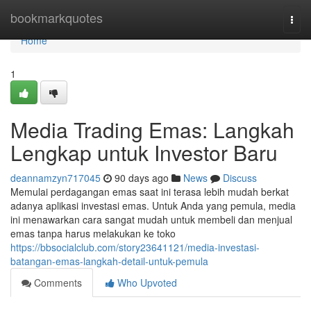
Home
bookmarkquotes
Togg
navi
Home
1
Media Trading Emas: Langkah
Lengkap untuk Investor Baru
deannamzyn717045
90 days ago
News
Discuss
Memulai perdagangan emas saat ini terasa lebih mudah berkat
adanya aplikasi investasi emas. Untuk Anda yang pemula, media
ini menawarkan cara sangat mudah untuk membeli dan menjual
emas tanpa harus melakukan ke toko
https://bbsocialclub.com/story23641121/media-investasi-
batangan-emas-langkah-detail-untuk-pemula
Comments
Who Upvoted