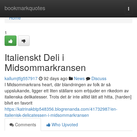
Home
bookmarkquotes
Togg
navi
Home
1
Italienskt Deli i
Midsommarkransen
kallumjtfg557917
92 days ago
News
Discuss
I Midsommarkrans heart, där blandningen av folk är så
uppslukande, ligger ett liten ställare som erbjuder en rikedom av
italienska delikatesser. Trots det är inte alltid lätt att hitta, {harden]
blivit en favorit
https://katrinakbtp548356.blogrenanda.com/41732987/en-
italienisk-delicatessen-i-midsommarkransen
Comments
Who Upvoted