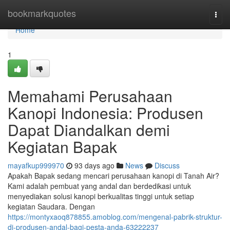
Home
bookmarkquotes
Togg
navi
Home
1
Memahami Perusahaan
Kanopi Indonesia: Produsen
Dapat Diandalkan demi
Kegiatan Bapak
mayafkup999970
93 days ago
News
Discuss
Apakah Bapak sedang mencari perusahaan kanopi di Tanah Air?
Kami adalah pembuat yang andal dan berdedikasi untuk
menyediakan solusi kanopi berkualitas tinggi untuk setiap
kegiatan Saudara. Dengan
https://montyxaoq878855.amoblog.com/mengenal-pabrik-struktur-
di-produsen-andal-bagi-pesta-anda-63222237