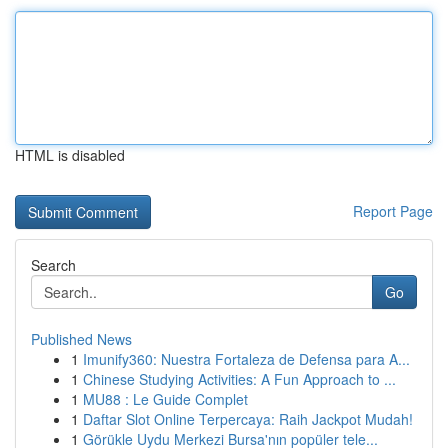
HTML is disabled
Report Page
Search
Go
Published News
1
Imunify360: Nuestra Fortaleza de Defensa para A...
1
Chinese Studying Activities: A Fun Approach to ...
1
MU88 : Le Guide Complet
1
Daftar Slot Online Terpercaya: Raih Jackpot Mudah!
1
Görükle Uydu Merkezi Bursa'nın popüler tele...