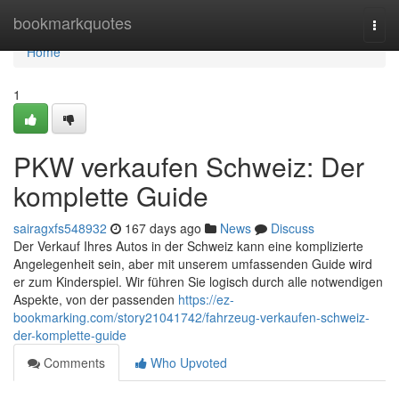
Home
bookmarkquotes
Togg
navi
Home
1
PKW verkaufen Schweiz: Der
komplette Guide
sairagxfs548932
167 days ago
News
Discuss
Der Verkauf Ihres Autos in der Schweiz kann eine komplizierte
Angelegenheit sein, aber mit unserem umfassenden Guide wird
er zum Kinderspiel. Wir führen Sie logisch durch alle notwendigen
Aspekte, von der passenden
https://ez-
bookmarking.com/story21041742/fahrzeug-verkaufen-schweiz-
der-komplette-guide
Comments
Who Upvoted