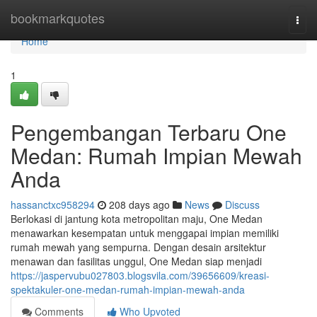
Home
bookmarkquotes
Togg
navi
Home
1
Pengembangan Terbaru One
Medan: Rumah Impian Mewah
Anda
hassanctxc958294
208 days ago
News
Discuss
Berlokasi di jantung kota metropolitan maju, One Medan
menawarkan kesempatan untuk menggapai impian memiliki
rumah mewah yang sempurna. Dengan desain arsitektur
menawan dan fasilitas unggul, One Medan siap menjadi
https://jaspervubu027803.blogsvila.com/39656609/kreasi-
spektakuler-one-medan-rumah-impian-mewah-anda
Comments
Who Upvoted