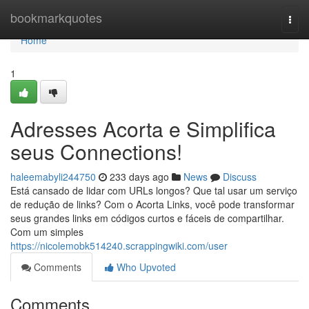
Home
bookmarkquotes
Togg
navi
Home
1
Adresses Acorta e Simplifica
seus Connections!
haleemabyli244750
233 days ago
News
Discuss
Está cansado de lidar com URLs longos? Que tal usar um serviço
de redução de links? Com o Acorta Links, você pode transformar
seus grandes links em códigos curtos e fáceis de compartilhar.
Com um simples
https://nicolemobk514240.scrappingwiki.com/user
Comments
Who Upvoted
Comments