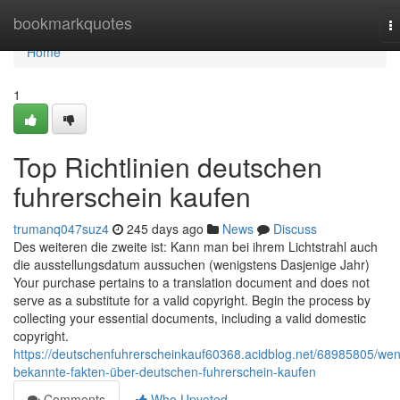
Home
bookmarkquotes
T
na
Home
1
Top Richtlinien deutschen
fuhrerschein kaufen
trumanq047suz4
245 days ago
News
Discuss
Des weiteren die zweite ist: Kann man bei ihrem Lichtstrahl auch
die ausstellungsdatum aussuchen (wenigstens Dasjenige Jahr)
Your purchase pertains to a translation document and does not
serve as a substitute for a valid copyright. Begin the process by
collecting your essential documents, including a valid domestic
copyright.
https://deutschenfuhrerscheinkauf60368.acidblog.net/68985805/wen
bekannte-fakten-über-deutschen-fuhrerschein-kaufen
Comments
Who Upvoted