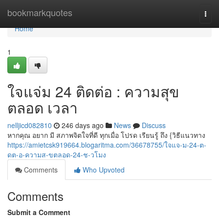
Home
bookmarkquotes
Togg
navi
Home
1
ใจแจ่ม 24 ติดต่อ : ความสุข
ตลอด เวลา
nelljicd082810
246 days ago
News
Discuss
หากคุณ อยาก มี สภาพจิตใจที่ดี ทุกเมื่อ โปรด เรียนรู้ ถึง {วิธีแนวทาง
https://amietcsk919664.blogaritma.com/36678755/ใจแจ-ม-24-ต-
ดต-อ-ความส-ขตลอด-24-ช-วโมง
Comments
Who Upvoted
Comments
Submit a Comment