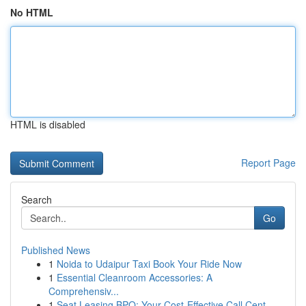
No HTML
HTML is disabled
Report Page
Search
Go
Published News
1
Noida to Udaipur Taxi Book Your Ride Now
1
Essential Cleanroom Accessories: A
Comprehensiv...
1
Seat Leasing BPO: Your Cost-Effective Call Cent...