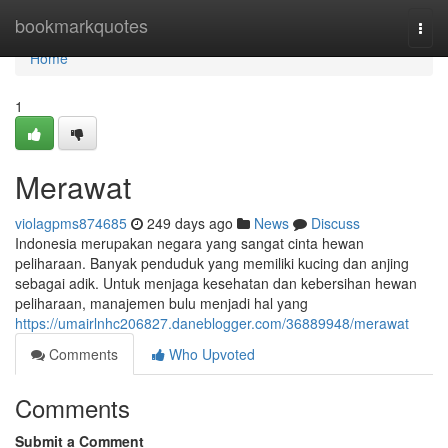
Home
bookmarkquotes
Togg
navi
Home
1
Merawat
violagpms874685
249 days ago
News
Discuss
Indonesia merupakan negara yang sangat cinta hewan
peliharaan. Banyak penduduk yang memiliki kucing dan anjing
sebagai adik. Untuk menjaga kesehatan dan kebersihan hewan
peliharaan, manajemen bulu menjadi hal yang
https://umairlnhc206827.daneblogger.com/36889948/merawat
Comments
Who Upvoted
Comments
Submit a Comment