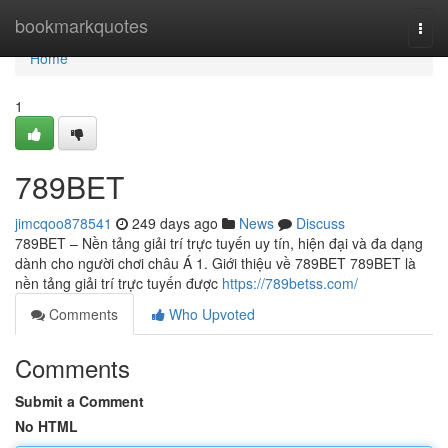
Home
bookmarkquotes
Togg
navi
Home
1
789BET
jimcqoo878541
249 days ago
News
Discuss
789BET – Nền tảng giải trí trực tuyến uy tín, hiện đại và đa dạng
dành cho người chơi châu Á 1. Giới thiệu về 789BET 789BET là
nền tảng giải trí trực tuyến được
https://789betss.com/
Comments
Who Upvoted
Comments
Submit a Comment
No HTML