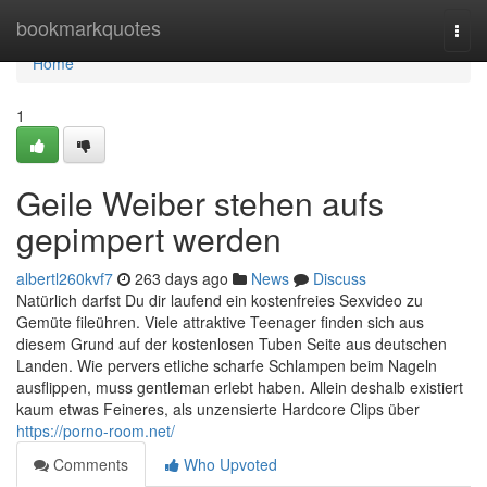
Home
bookmarkquotes
Togg
navi
Home
1
Geile Weiber stehen aufs
gepimpert werden
albertl260kvf7
263 days ago
News
Discuss
Natürlich darfst Du dir laufend ein kostenfreies Sexvideo zu
Gemüte fileühren. Viele attraktive Teenager finden sich aus
diesem Grund auf der kostenlosen Tuben Seite aus deutschen
Landen. Wie pervers etliche scharfe Schlampen beim Nageln
ausflippen, muss gentleman erlebt haben. Allein deshalb existiert
kaum etwas Feineres, als unzensierte Hardcore Clips über
https://porno-room.net/
Comments
Who Upvoted