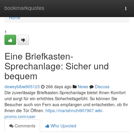
Home
bookmarkquotes
Togg
navi
Home
1
Eine Briefkasten-
Sprechanlage: Sicher und
bequem
deweybibw905123
266 days ago
News
Discuss
Die zuverlässige Briefkasten-Sprechanlage bietet Ihnen Komfort
und sorgt für ein erhöhtes Sicherheitsgefühl. So können Sie
Besucher auch von Fern aus empfangen und entscheiden, ob Ihr
ihnen die Tür Öffnen.
https://mariahnuhi907967.wiki-
promo.com/user
Comments
Who Upvoted