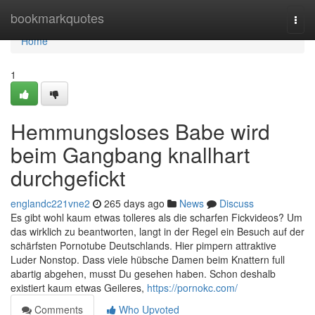
Home
bookmarkquotes
Togg
navi
Home
1
Hemmungsloses Babe wird
beim Gangbang knallhart
durchgefickt
englandc221vne2
265 days ago
News
Discuss
Es gibt wohl kaum etwas tolleres als die scharfen Fickvideos? Um
das wirklich zu beantworten, langt in der Regel ein Besuch auf der
schärfsten Pornotube Deutschlands. Hier pimpern attraktive
Luder Nonstop. Dass viele hübsche Damen beim Knattern full
abartig abgehen, musst Du gesehen haben. Schon deshalb
existiert kaum etwas Geileres,
https://pornokc.com/
Comments
Who Upvoted