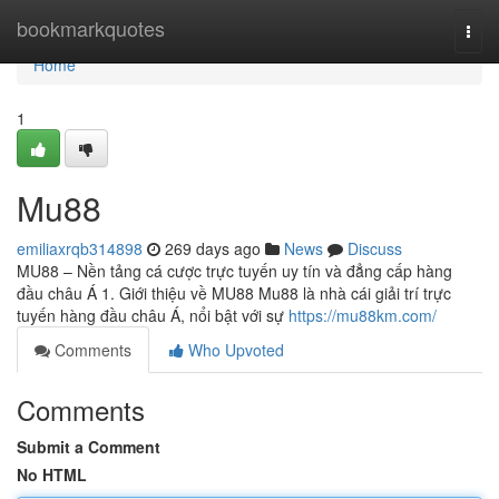
Home
bookmarkquotes
Togg
navi
Home
1
Mu88
emiliaxrqb314898
269 days ago
News
Discuss
MU88 – Nền tảng cá cược trực tuyến uy tín và đẳng cấp hàng
đầu châu Á 1. Giới thiệu về MU88 Mu88 là nhà cái giải trí trực
tuyến hàng đầu châu Á, nổi bật với sự
https://mu88km.com/
Comments
Who Upvoted
Comments
Submit a Comment
No HTML