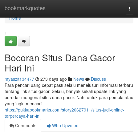
Home
bookmarkquotes
Togg
navi
Home
1
Bocoran Situs Dana Gacor
Hari Ini
myaszit134477
273 days ago
News
Discuss
Para pencari uang cepat pasti selalu menelusuri informasi terbaru
tentang link situs gacor. Selalu, banyak sekali update link yang
beredar mengenai situs dana gacor. Nah, untuk para pemula atau
yang ingin mencari
https://pukkabookmarks.com/story20627911/situs-judi-online-
terpercaya-hari-ini
Comments
Who Upvoted