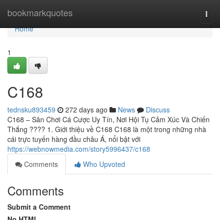
Home
bookmarkquotes
Togg
navi
Home
1
C168
tednsku893459
272 days ago
News
Discuss
C168 – Sân Chơi Cá Cược Uy Tín, Nơi Hội Tụ Cảm Xúc Và Chiến
Thắng ???? 1. Giới thiệu về C168 C168 là một trong những nhà
cái trực tuyến hàng đầu châu Á, nổi bật với
https://webnowmedia.com/story5996437/c168
Comments
Who Upvoted
Comments
Submit a Comment
No HTML