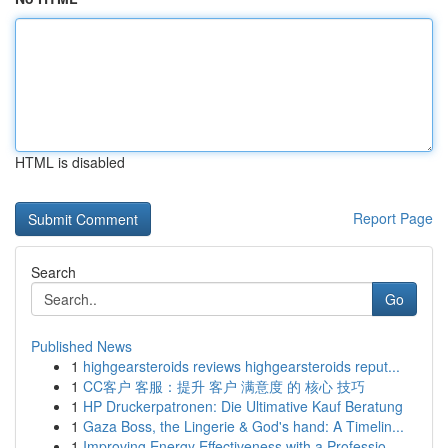
HTML is disabled
Report Page
Search
Go
Published News
1
highgearsteroids reviews highgearsteroids reput...
1
CC客户 客服：提升 客户 满意度 的 核心 技巧
1
HP Druckerpatronen: Die Ultimative Kauf Beratung
1
Gaza Boss, the Lingerie & God's hand: A Timelin...
1
Improving Energy Effectiveness with a Professio...