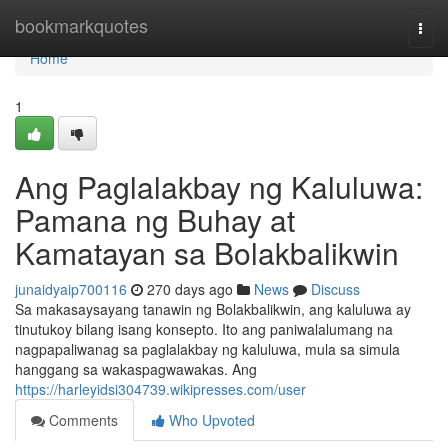
Home
bookmarkquotes
Togg
navi
Home
1
Ang Paglalakbay ng Kaluluwa:
Pamana ng Buhay at
Kamatayan sa Bolakbalikwin
junaidyaip700116
270 days ago
News
Discuss
Sa makasaysayang tanawin ng Bolakbalikwin, ang kaluluwa ay
tinutukoy bilang isang konsepto. Ito ang paniwalalumang na
nagpapaliwanag sa paglalakbay ng kaluluwa, mula sa simula
hanggang sa wakaspagwawakas. Ang
https://harleyidsi304739.wikipresses.com/user
Comments
Who Upvoted