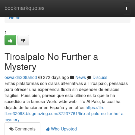
Home
bookmarkquotes
Togg
navi
Home
1
Tiroalpalo No Further a
Mystery
oswaldh208aho3
272 days ago
News
Discuss
Estas plataformas son claras alternativas a Tiroalpalo, pensadas
para ofrecer una experiencia fluida sin depender de enlaces
frágiles. Pues bien, parece que esto último es lo que le ha
sucedido a la famosa World wide web Tiro Al Palo, la cual ha
dejado de funcionar en España y en otros
https://tiro-
libre32098.blogmazing.com/37237761/tiro-al-palo-no-further-a-
mystery
Comments
Who Upvoted